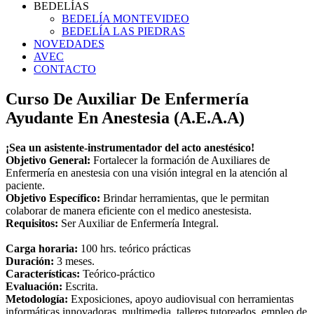
BEDELÍAS
BEDELÍA MONTEVIDEO
BEDELÍA LAS PIEDRAS
NOVEDADES
AVEC
CONTACTO
Curso De Auxiliar De Enfermería
Ayudante En Anestesia (A.E.A.A)
¡Sea un asistente-instrumentador del acto anestésico!
Objetivo General:
Fortalecer la formación de Auxiliares de
Enfermería en anestesia con una visión integral en la atención al
paciente.
Objetivo Específico:
Brindar herramientas, que le permitan
colaborar de manera eficiente con el medico anestesista.
Requisitos:
Ser Auxiliar de Enfermería Integral.
Carga horaria:
100 hrs. teórico prácticas
Duración:
3 meses.
Características:
Teórico-práctico
Evaluación:
Escrita.
Metodología:
Exposiciones, apoyo audiovisual con herramientas
informáticas innovadoras, multimedia, talleres tutoreados, empleo de